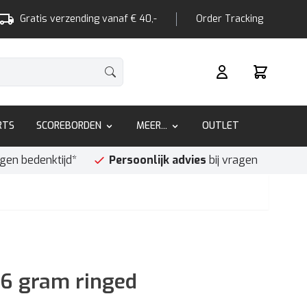
Gratis verzending vanaf € 40,-
Order Tracking
Winkelwa
RTS
SCOREBORDEN
MEER...
OUTLET
agen bedenktijd*
Persoonlijk advies
bij vragen
6 gram ringed