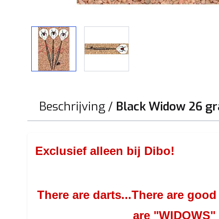
View larger image
View larger image
Beschrijving /
Black Widow 26 gr
Exclusief alleen bij Dibo!
There are darts...There are good 
are "WIDOWS"