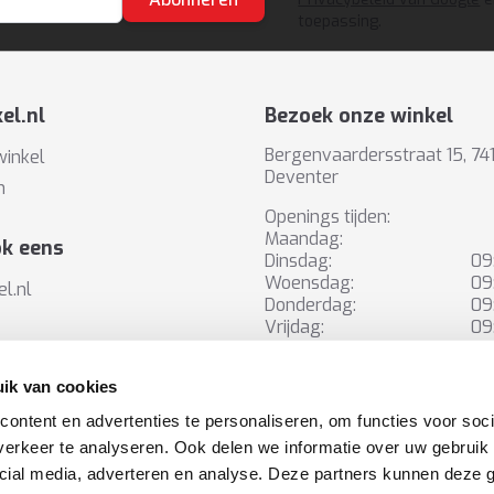
toepassing.
el.nl
Bezoek onze winkel
Bergenvaardersstraat 15, 7
winkel
Deventer
n
Openings tijden:
Maandag:
ok eens
Dinsdag:
09
Woensdag:
09
el.nl
Donderdag:
09
Vrijdag:
09
methode
Zaterdag:
10
Zondag:
ik van cookies
ontent en advertenties te personaliseren, om functies voor soci
erkeer te analyseren. Ook delen we informatie over uw gebruik 
cial media, adverteren en analyse. Deze partners kunnen deze