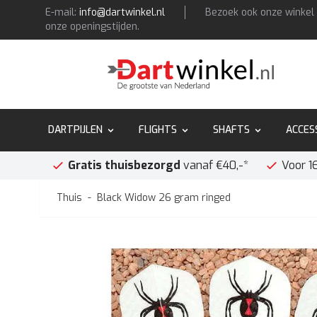
Doorgaan naar artikel
E-mail:
info@dartwinkel.nl
Bezoek ook onze winkel 
onze openingstijden.
DARTPIJLEN
FLIGHTS
SHAFTS
ACCES
Gratis thuisbezorgd
vanaf €40,-*
Voor 1
Thuis
-
Black Widow 26 gram ringed
Hoofdafbeelding
Klik om de afbeelding op volledig scherm te bekijken