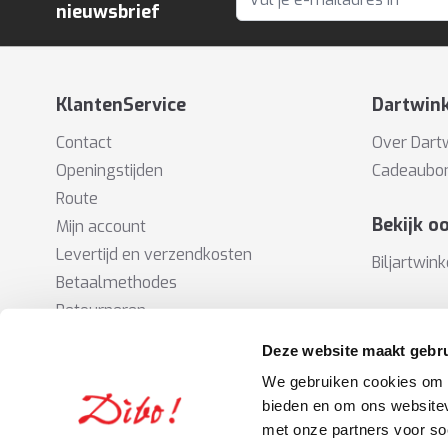
E-mailadres
nieuwsbrief
KlantenService
Dartwink
Contact
Over Dart
Openingstijden
Cadeaubo
Route
Bekijk o
Mijn account
Levertijd en verzendkosten
Biljartwink
Betaalmethodes
Retourneren
Verzend
Garantie en klachten
Deze website maakt gebru
We gebruiken cookies om c
Betalingsmethodes
bieden en om ons websitev
met onze partners voor so