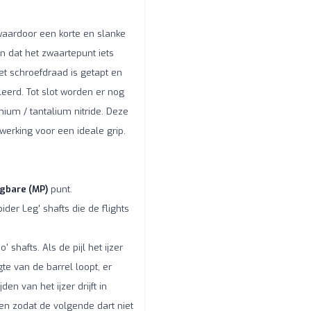
ardoor een korte en slanke
n dat het zwaartepunt iets
het schroefdraad is getapt en
leerd. Tot slot worden er nog
nium / tantalium nitride. Deze
werking voor een ideale grip.
gbare (MP)
punt.
der Leg' shafts die de flights
hafts. Als de pijl het ijzer
te van de barrel loopt, er
en van het ijzer drijft in
ren zodat de volgende dart niet