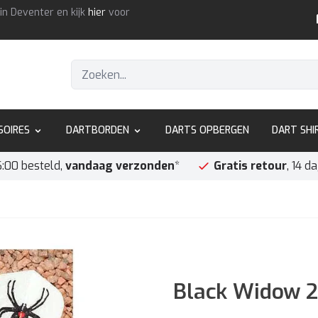
in Deventer en kijk
hier
voor
SOIRES
DARTBORDEN
DARTS OPBERGEN
DART SHI
6:00 besteld,
vandaag verzonden
*
Gratis retour
, 14 d
Black Widow 2