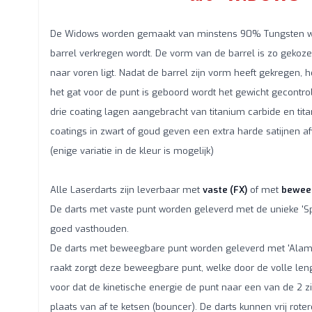
De Widows worden gemaakt van minstens 90% Tungsten wa
barrel verkregen wordt. De vorm van de barrel is zo gekoze
naar voren ligt. Nadat de barrel zijn vorm heeft gekregen, 
het gat voor de punt is geboord wordt het gewicht gecontro
drie coating lagen aangebracht van titanium carbide en tita
coatings in zwart of goud geven een extra harde satijnen af
(enige variatie in de kleur is mogelijk)
Alle Laserdarts zijn leverbaar met
vaste (FX)
of met
bewee
De darts met vaste punt worden geleverd met de unieke 'Spi
goed vasthouden.
De darts met beweegbare punt worden geleverd met 'Alamo' s
raakt zorgt deze beweegbare punt, welke door de volle leng
voor dat de kinetische energie de punt naar een van de 2 zijd
plaats van af te ketsen (bouncer). De darts kunnen vrij rote