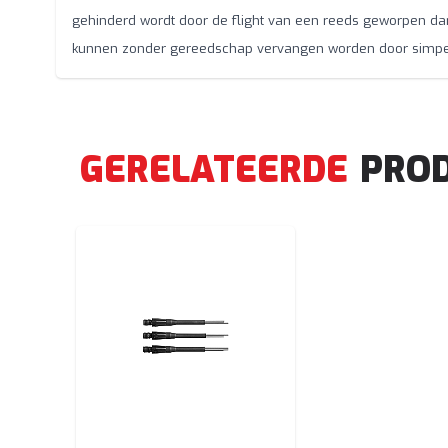
gehinderd wordt door de flight van een reeds geworpen dart
kunnen zonder gereedschap vervangen worden door simpel 
GERELATEERDE
PRO
Navigeren door de elementen van de carrousel is moge
Druk hierop om de carrousel over te slaan