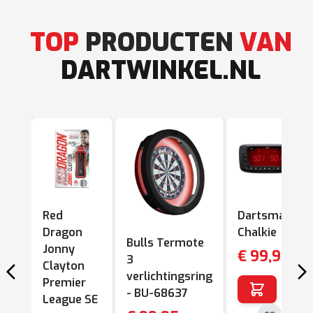
TOP
PRODUCTEN
VAN
DARTWINKEL.NL
Navigeren door de elementen van de carrousel is mogelijk met
Druk hierop om de carrousel over te slaan
Druk op om naar carrouselnavigatie te gaan
Red
Dartsmate
Dragon
Chalkie
Bulls Termote
Jonny
€ 99,95
3
Clayton
verlichtingsring
Premier
- BU-68637
League SE