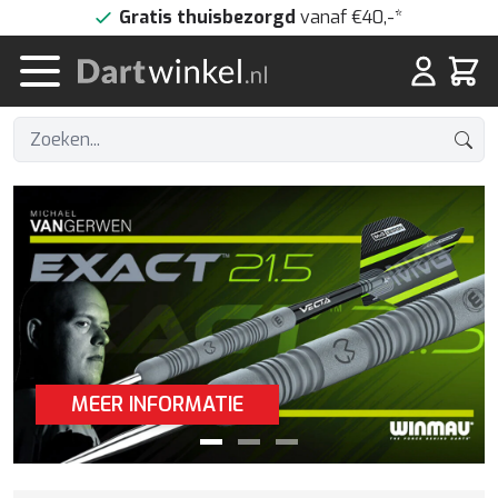
Doorgaan naar artikel
Gratis thuisbezorgd
vanaf €40,-*
Winke
MEER INFORMATIE