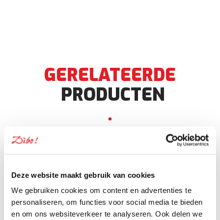
GERELATEERDE
PRODUCTEN
.
Navigeren door de elementen van de carrousel is mogelijk m
Druk hierop om de carrousel over te slaan
Deze website maakt gebruik van cookies
We gebruiken cookies om content en advertenties te
Bull's
personaliseren, om functies voor social media te bieden
Rubber
en om ons websiteverkeer te analyseren. Ook delen we
dartmat