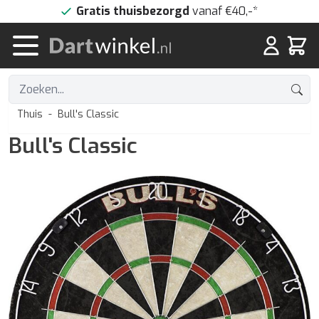
Doorgaan naar artikel
Gratis thuisbezorgd
vanaf €40,-*
Winke
Thuis
-
Bull's Classic
Bull's Classic
Hoofdafbeelding
Klik om de afbeelding op volledig scherm te bekijken