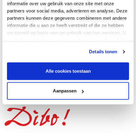
informatie over uw gebruik van onze site met onze
met
partners voor social media, adverteren en analyse. Deze
Oche
partners kunnen deze gegevens combineren met andere
300 x
informatie die u aan ze heeft verstrekt of die ze hebben
60
verzameld op basis van uw gebruik van hun services. U
€ 69,95
gaat akkoord met onze cookies als u onze website blijft
gebruiken.
Details tonen
Alle cookies toestaan
Aanpassen