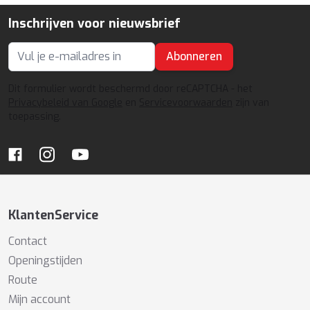
Inschrijven voor nieuwsbrief
Abonneren
E-mailadres
Dit formulier wordt beschermd door reCAPTCHA - het
Privacybeleid van Google
en
Servicevoorwaarden
zijn van
toepassing.
KlantenService
Contact
Openingstijden
Route
Mijn account