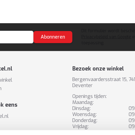
Dit formulier wordt besch
Abonneren
Privacybeleid van Google
e
toepassing.
el.nl
Bezoek onze winkel
Bergenvaardersstraat 15, 7
winkel
Deventer
n
Openings tijden:
Maandag:
ok eens
Dinsdag:
09
Woensdag:
09
el.nl
Donderdag:
09
Vrijdag:
09
methode
Zaterdag:
10