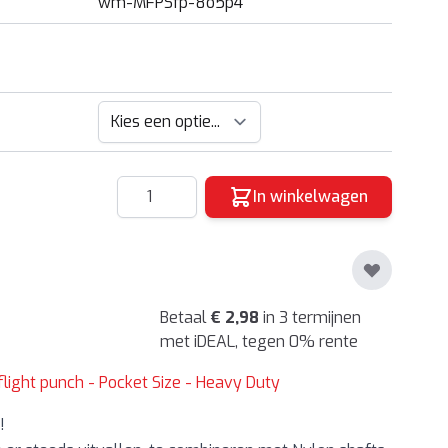
wm-MFPSfp-8o5p4
Hoeveelheid
In winkelwagen
Betaal
€ 2,98
in 3 termijnen
met iDEAL, tegen 0% rente
flight punch - Pocket Size - Heavy Duty
!