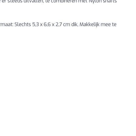
e er steeds uitvallen, te combineren met Nylon shafts
rmaat: Slechts 5,3 x 6,6 x 2,7 cm dik, Makkelijk mee te
an of rechtstreeks naar carrouselnavigatie gaan met behulp v