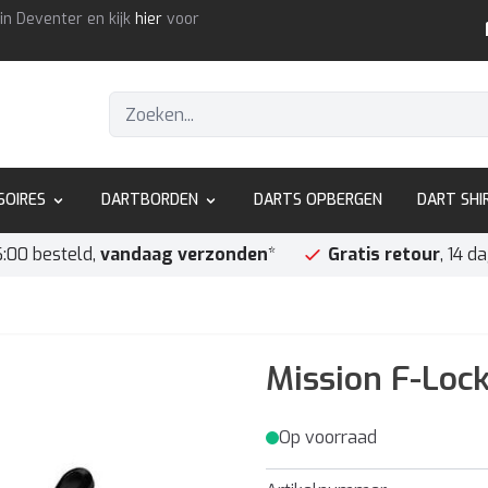
in Deventer en kijk
hier
voor
SOIRES
DARTBORDEN
DARTS OPBERGEN
DART SHI
6:00 besteld,
vandaag verzonden
*
Gratis retour
, 14 d
Mission F-Lock
Op voorraad