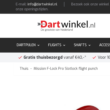
Doorgaan naar artikel
E-mail:
info@dartwinkel.nl
Bezoek ook onze winkel 
onze openingstijden.
DARTPIJLEN
FLIGHTS
SHAFTS
ACCES
Gratis thuisbezorgd
vanaf €40,-*
Voor 1
Thuis
-
Mission F-Lock Pro Slotlock flight punch
Hoofdafbeelding
Klik om de afbeelding op volledig scherm te bekijken