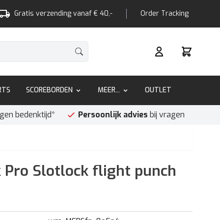
Gratis verzending vanaf € 40,-
Order Tracking
Winkelwa
RTS
SCOREBORDEN
MEER...
OUTLET
agen bedenktijd*
Persoonlijk advies
bij vragen
 Pro Slotlock flight punch