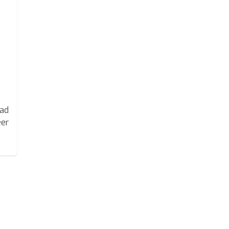
aad
er