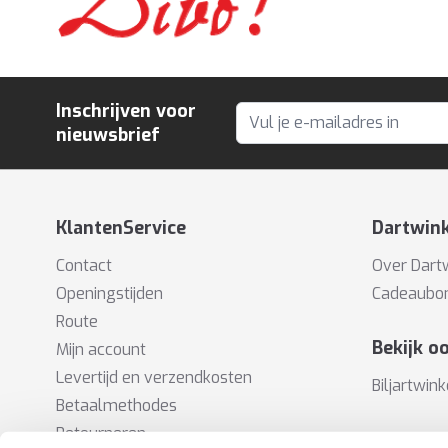
Inschrijven voor
E-mailadres
nieuwsbrief
KlantenService
Dartwink
Contact
Over Dart
Openingstijden
Cadeaubo
Route
Bekijk o
Mijn account
Levertijd en verzendkosten
Biljartwink
Betaalmethodes
Retourneren
Verzend